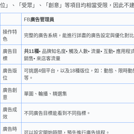
位」、「受眾」、「創意」等項目均相當受限，因此不
FB
廣告管理員
操作特
完整的廣告系統，能進行詳盡的廣告設定與優化對比
色
廣告目
共11種
• 品牌知名度• 觸及人數• 流量• 互動• 應用
標
銷售• 來店客流量
廣告版
可挑選4個平台，以及18種版位，如：動態、限時
位
等。
廣告創
單圖、輪播、精選集
意
廣告成
不同廣告目標能看到不同指標。
效
廣告時
可以設定開始時間，預先進行廣告排程。