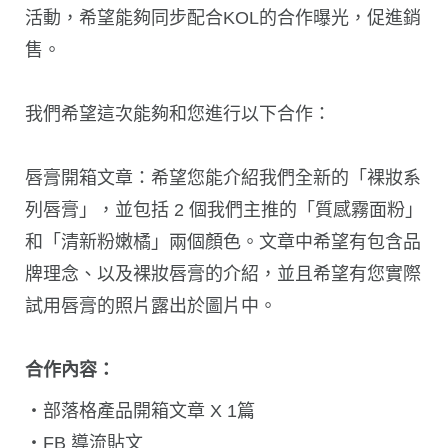
活動，希望能夠同步配合KOL的合作曝光，促進銷
售。
我們希望這次能夠和您進行以下合作：
唇膏開箱文章：希望您能介紹我們全新的「裸妝系
列唇膏」，並包括 2 個我們主推的「質感霧面粉」
和「清新粉嫩橘」兩個顏色。文章中希望有包含品
牌理念、以及裸妝唇膏的介紹，並且希望有您實際
試用唇膏的照片露出於圖片中。
合作內容：
・部落格產品開箱文章 X 1篇
・FB 導流貼文