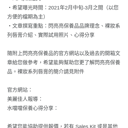
・希望曝光時間：2021年2月中旬-3月之間（以您
方便的檔期為主）
・文章撰寫重點：閃亮亮保養品品牌理念、裸妝系
列唇膏介紹、實際試用照片、心得分享
隨附上閃亮亮保養品的官方網站以及過去的開箱文
章給您做參考，希望能夠幫助您更了解閃亮亮保養
品。裸妝系列唇膏的簡介請見附件
官方網站：
美麗佳人報導：
水噹噹保養心得分享：
希望您能協助提供報價，若有 Sales Kit 或是其他