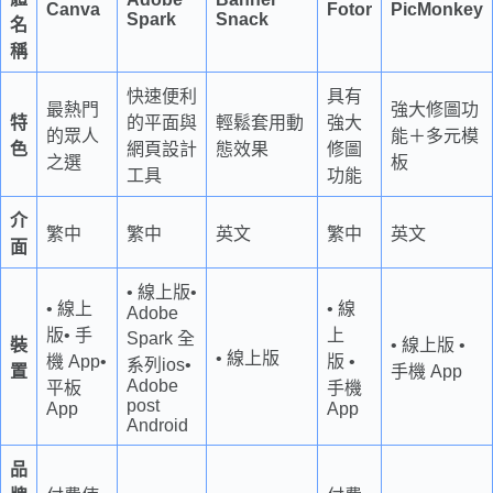
Canva
Fotor
PicMonkey
Spark
Snack
名
稱
快速便利
具有
最熱門
強大修圖功
特
的平面與
輕鬆套用動
強大
的眾人
能＋多元模
色
網頁設計
態效果
修圖
之選
板
工具
功能
介
繁中
繁中
英文
繁中
英文
面
• 線上版•
• 線上
• 線
Adobe
版• 手
上
Spark 全
裝
• 線上版 •
• 線上版
機 App•
版 •
系列ios•
置
手機 App
Adobe
平板
手機
post
App
App
Android
品